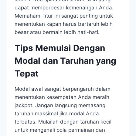
dapat memperbesar kemenangan Anda.
Memahami fitur ini sangat penting untuk
menentukan kapan harus bertaruh lebih
besar atau bermain lebih hati-hati.
Tips Memulai Dengan
Modal dan Taruhan yang
Tepat
Modal awal sangat berpengaruh dalam
menentukan kesempatan Anda meraih
jackpot. Jangan langsung memasang
taruhan maksimal jika modal Anda
terbatas. Mulailah dengan taruhan kecil
untuk mengenali pola permainan dan