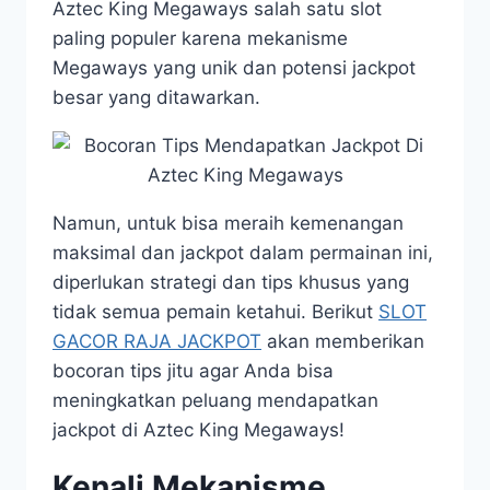
Aztec King Megaways salah satu slot
paling populer karena mekanisme
Megaways yang unik dan potensi jackpot
besar yang ditawarkan.
Namun, untuk bisa meraih kemenangan
maksimal dan jackpot dalam permainan ini,
diperlukan strategi dan tips khusus yang
tidak semua pemain ketahui. Berikut
SLOT
GACOR RAJA JACKPOT
akan memberikan
bocoran tips jitu agar Anda bisa
meningkatkan peluang mendapatkan
jackpot di Aztec King Megaways!
Kenali Mekanisme