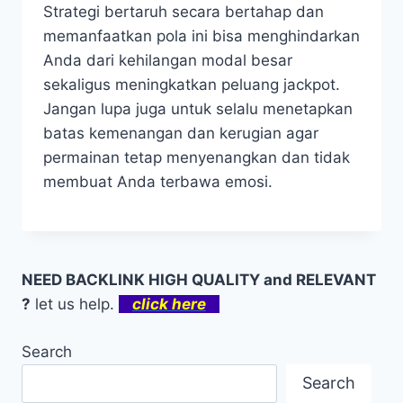
Strategi bertaruh secara bertahap dan
memanfaatkan pola ini bisa menghindarkan
Anda dari kehilangan modal besar
sekaligus meningkatkan peluang jackpot.
Jangan lupa juga untuk selalu menetapkan
batas kemenangan dan kerugian agar
permainan tetap menyenangkan dan tidak
membuat Anda terbawa emosi.
NEED BACKLINK HIGH QUALITY and RELEVANT
?
let us help.
click here
Search
Search