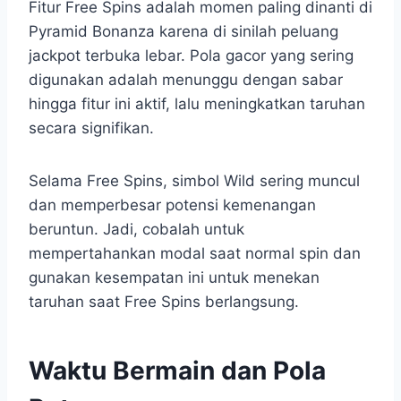
Fitur Free Spins adalah momen paling dinanti di
Pyramid Bonanza karena di sinilah peluang
jackpot terbuka lebar. Pola gacor yang sering
digunakan adalah menunggu dengan sabar
hingga fitur ini aktif, lalu meningkatkan taruhan
secara signifikan.
Selama Free Spins, simbol Wild sering muncul
dan memperbesar potensi kemenangan
beruntun. Jadi, cobalah untuk
mempertahankan modal saat normal spin dan
gunakan kesempatan ini untuk menekan
taruhan saat Free Spins berlangsung.
Waktu Bermain dan Pola