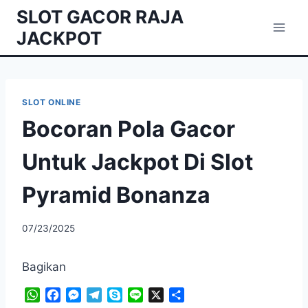
Skip
SLOT GACOR RAJA
to
JACKPOT
content
SLOT ONLINE
Bocoran Pola Gacor
Untuk Jackpot Di Slot
Pyramid Bonanza
07/23/2025
Bagikan
W
F
M
T
S
L
X
S