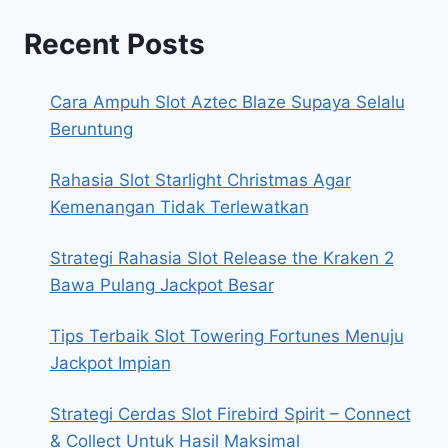
Recent Posts
Cara Ampuh Slot Aztec Blaze Supaya Selalu
Beruntung
Rahasia Slot Starlight Christmas Agar
Kemenangan Tidak Terlewatkan
Strategi Rahasia Slot Release the Kraken 2
Bawa Pulang Jackpot Besar
Tips Terbaik Slot Towering Fortunes Menuju
Jackpot Impian
Strategi Cerdas Slot Firebird Spirit – Connect
& Collect Untuk Hasil Maksimal