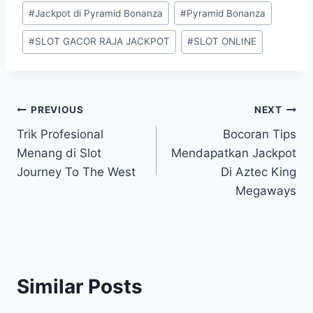
Post
#
Jackpot di Pyramid Bonanza
#
Pyramid Bonanza
Tags:
#
SLOT GACOR RAJA JACKPOT
#
SLOT ONLINE
Post
PREVIOUS
NEXT
Trik Profesional
Bocoran Tips
navigation
Menang di Slot
Mendapatkan Jackpot
Journey To The West
Di Aztec King
Megaways
Similar Posts