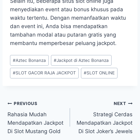
Selain itu, beberapa situs slot online juga
menyediakan event atau bonus khusus pada
waktu tertentu. Dengan memanfaatkan waktu
dan event ini, Anda bisa mendapatkan
tambahan modal atau putaran gratis yang
membantu memperbesar peluang jackpot.
Post
#
Aztec Bonanza
#
Jackpot di Aztec Bonanza
Tags:
#
SLOT GACOR RAJA JACKPOT
#
SLOT ONLINE
Post
PREVIOUS
NEXT
Rahasia Mudah
Strategi Cerdas
navigation
Mendapatkan Jackpot
Mendapatkan Jackpot
Di Slot Mustang Gold
Di Slot Joker’s Jewels