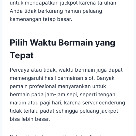
untuk mendapatkan jackpot karena taruhan
Anda tidak berkurang namun peluang
kemenangan tetap besar.
Pilih Waktu Bermain yang
Tepat
Percaya atau tidak, waktu bermain juga dapat
memengaruhi hasil permainan slot. Banyak
pemain profesional menyarankan untuk
bermain pada jam-jam sepi, seperti tengah
malam atau pagi hari, karena server cenderung
tidak terlalu padat sehingga peluang jackpot
bisa lebih besar.