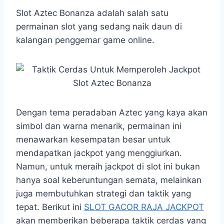
h
a
e
e
k
i
h
a
c
s
l
y
n
a
Slot Aztec Bonanza adalah salah satu
t
e
s
e
p
e
r
permainan slot yang sedang naik daun di
s
b
e
g
e
e
kalangan penggemar game online.
A
o
n
r
p
o
g
a
p
k
e
m
r
Dengan tema peradaban Aztec yang kaya akan
simbol dan warna menarik, permainan ini
menawarkan kesempatan besar untuk
mendapatkan jackpot yang menggiurkan.
Namun, untuk meraih jackpot di slot ini bukan
hanya soal keberuntungan semata, melainkan
juga membutuhkan strategi dan taktik yang
tepat. Berikut ini
SLOT GACOR RAJA JACKPOT
akan memberikan beberapa taktik cerdas yang