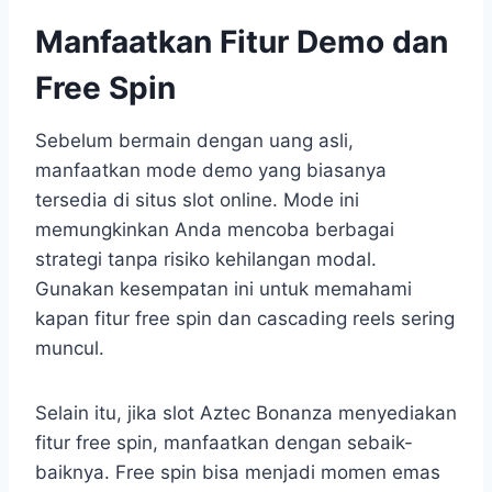
Manfaatkan Fitur Demo dan
Free Spin
Sebelum bermain dengan uang asli,
manfaatkan mode demo yang biasanya
tersedia di situs slot online. Mode ini
memungkinkan Anda mencoba berbagai
strategi tanpa risiko kehilangan modal.
Gunakan kesempatan ini untuk memahami
kapan fitur free spin dan cascading reels sering
muncul.
Selain itu, jika slot Aztec Bonanza menyediakan
fitur free spin, manfaatkan dengan sebaik-
baiknya. Free spin bisa menjadi momen emas