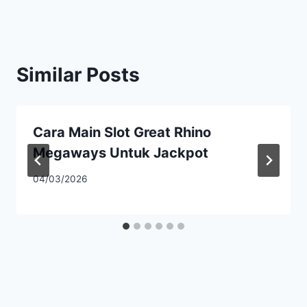
Similar Posts
Cara Main Slot Great Rhino
Megaways Untuk Jackpot
04/03/2026