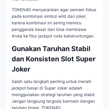
TOKEN4D menyarankan agar pemain fokus
pada kombinasi simbol wild dan joker,
karena kombinasi ini sering memicu
pengganda besar dan bisa membawa
Anda ke fitur jackpot roda keberuntungan.
Gunakan Taruhan Stabil
dan Konsisten Slot Super
Joker
Salah satu langkah penting untuk meraih
jackpot besar di Super Joker adalah
menggunakan strategi taruhan yang stabil.
Jangan langsung tergoda bermain dengan
taruhan tinggi. TOKEN4D