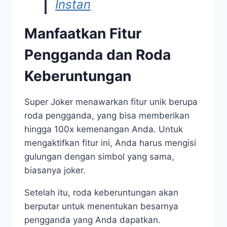
Instan
Manfaatkan Fitur
Pengganda dan Roda
Keberuntungan
Super Joker menawarkan fitur unik berupa
roda pengganda, yang bisa memberikan
hingga 100x kemenangan Anda. Untuk
mengaktifkan fitur ini, Anda harus mengisi
gulungan dengan simbol yang sama,
biasanya joker.
Setelah itu, roda keberuntungan akan
berputar untuk menentukan besarnya
pengganda yang Anda dapatkan.