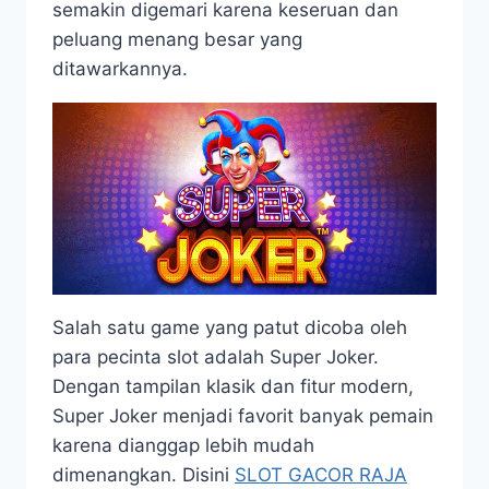
semakin digemari karena keseruan dan
peluang menang besar yang
ditawarkannya.
Salah satu game yang patut dicoba oleh
para pecinta slot adalah Super Joker.
Dengan tampilan klasik dan fitur modern,
Super Joker menjadi favorit banyak pemain
karena dianggap lebih mudah
dimenangkan. Disini
SLOT GACOR RAJA