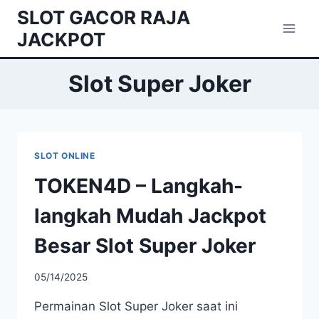
Skip
SLOT GACOR RAJA
to
JACKPOT
content
Slot Super Joker
SLOT ONLINE
TOKEN4D – Langkah-
langkah Mudah Jackpot
Besar Slot Super Joker
05/14/2025
Permainan Slot Super Joker saat ini