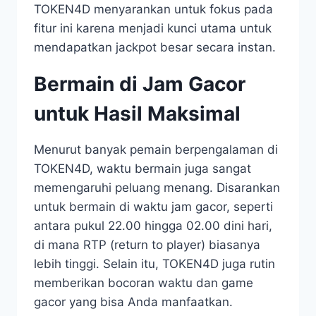
TOKEN4D menyarankan untuk fokus pada
fitur ini karena menjadi kunci utama untuk
mendapatkan jackpot besar secara instan.
Bermain di Jam Gacor
untuk Hasil Maksimal
Menurut banyak pemain berpengalaman di
TOKEN4D, waktu bermain juga sangat
memengaruhi peluang menang. Disarankan
untuk bermain di waktu jam gacor, seperti
antara pukul 22.00 hingga 02.00 dini hari,
di mana RTP (return to player) biasanya
lebih tinggi. Selain itu, TOKEN4D juga rutin
memberikan bocoran waktu dan game
gacor yang bisa Anda manfaatkan.