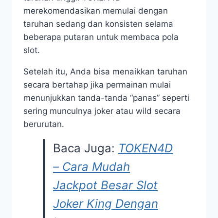
merekomendasikan memulai dengan
taruhan sedang dan konsisten selama
beberapa putaran untuk membaca pola
slot.
Setelah itu, Anda bisa menaikkan taruhan
secara bertahap jika permainan mulai
menunjukkan tanda-tanda “panas” seperti
sering munculnya joker atau wild secara
berurutan.
Baca Juga:
TOKEN4D
– Cara Mudah
Jackpot Besar Slot
Joker King Dengan