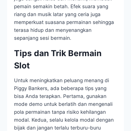
pemain semakin betah. Efek suara yang
riang dan musik latar yang ceria juga
memperkuat suasana permainan sehingga
terasa hidup dan menyenangkan
sepanjang sesi bermain.
Tips dan Trik Bermain
Slot
Untuk meningkatkan peluang menang di
Piggy Bankers, ada beberapa tips yang
bisa Anda terapkan. Pertama, gunakan
mode demo untuk berlatih dan mengenali
pola permainan tanpa risiko kehilangan
modal. Kedua, selalu kelola modal dengan
bijak dan jangan terlalu terburu-buru