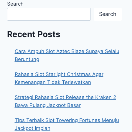
Search
Search
Recent Posts
Cara Ampuh Slot Aztec Blaze Supaya Selalu
Beruntung
Rahasia Slot Starlight Christmas Agar
Kemenangan Tidak Terlewatkan
Strategi Rahasia Slot Release the Kraken 2
Bawa Pulang Jackpot Besar
Tips Terbaik Slot Towering Fortunes Menuju
Jackpot Impian