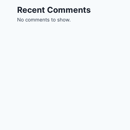
Recent Comments
No comments to show.