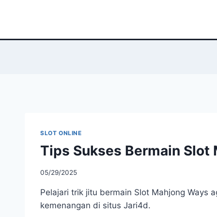
Skip
to
content
SLOT ONLINE
Tips Sukses Bermain Slot 
05/29/2025
Pelajari trik jitu bermain Slot Mahjong Ways
kemenangan di situs Jari4d.