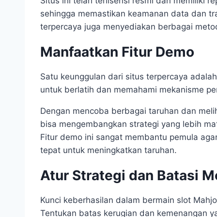
Situs ini telah terlisensi resmi dan memiliki r
sehingga memastikan keamanan data dan tran
terpercaya juga menyediakan berbagai meto
Manfaatkan Fitur Demo
Satu keunggulan dari situs terpercaya adalah
untuk berlatih dan memahami mekanisme perm
Dengan mencoba berbagai taruhan dan melih
bisa mengembangkan strategi yang lebih mat
Fitur demo ini sangat membantu pemula agar
tepat untuk meningkatkan taruhan.
Atur Strategi dan Batasi M
Kunci keberhasilan dalam bermain slot Mahj
Tentukan batas kerugian dan kemenangan ya