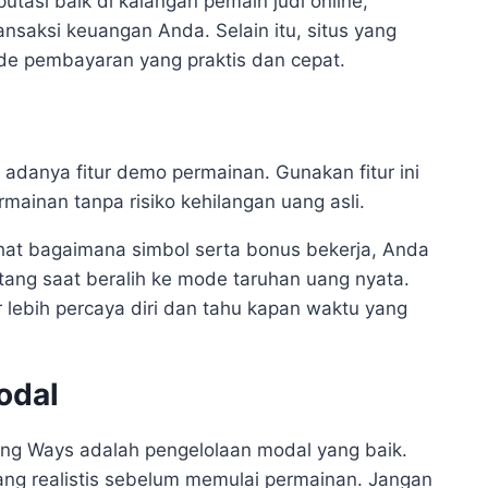
eputasi baik di kalangan pemain judi online,
saksi keuangan Anda. Selain itu, situs yang
de pembayaran yang praktis dan cepat.
 adanya fitur demo permainan. Gunakan fitur ini
ainan tanpa risiko kehilangan uang asli.
at bagaimana simbol serta bonus bekerja, Anda
ang saat beralih ke mode taruhan uang nyata.
 lebih percaya diri dan tahu kapan waktu yang
odal
ong Ways adalah pengelolaan modal yang baik.
ng realistis sebelum memulai permainan. Jangan