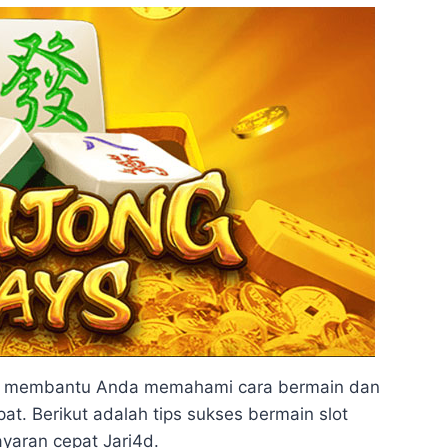
 membantu Anda memahami cara bermain dan
t. Berikut adalah tips sukses bermain slot
yaran cepat Jari4d.