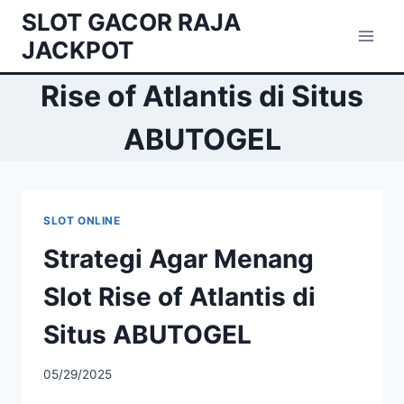
Skip
SLOT GACOR RAJA
to
JACKPOT
content
Rise of Atlantis di Situs
ABUTOGEL
SLOT ONLINE
Strategi Agar Menang
Slot Rise of Atlantis di
Situs ABUTOGEL
05/29/2025