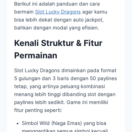
Berikut ini adalah panduan dan cara
bermain
Slot Lucky Dragons
agar kamu
bisa lebih dekat dengan auto jackpot,
bahkan dengan modal yang efisien.
Kenali Struktur & Fitur
Permainan
Slot Lucky Dragons dimainkan pada format
5 gulungan dan 3 baris dengan 50 paylines
tetap, yang artinya peluang kombinasi
menang lebih tinggi dibanding slot dengan
paylines lebih sedikit. Game ini memiliki
fitur penting seperti:
Simbol Wild (Naga Emas) yang bisa
menggantikan semua simbol kecuali