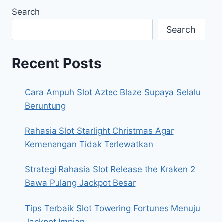
Search
Search
Recent Posts
Cara Ampuh Slot Aztec Blaze Supaya Selalu
Beruntung
Rahasia Slot Starlight Christmas Agar
Kemenangan Tidak Terlewatkan
Strategi Rahasia Slot Release the Kraken 2
Bawa Pulang Jackpot Besar
Tips Terbaik Slot Towering Fortunes Menuju
Jackpot Impian