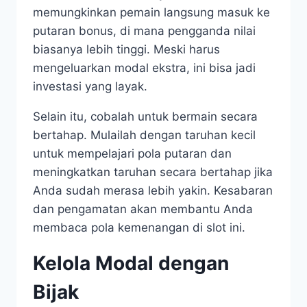
memungkinkan pemain langsung masuk ke
putaran bonus, di mana pengganda nilai
biasanya lebih tinggi. Meski harus
mengeluarkan modal ekstra, ini bisa jadi
investasi yang layak.
Selain itu, cobalah untuk bermain secara
bertahap. Mulailah dengan taruhan kecil
untuk mempelajari pola putaran dan
meningkatkan taruhan secara bertahap jika
Anda sudah merasa lebih yakin. Kesabaran
dan pengamatan akan membantu Anda
membaca pola kemenangan di slot ini.
Kelola Modal dengan
Bijak