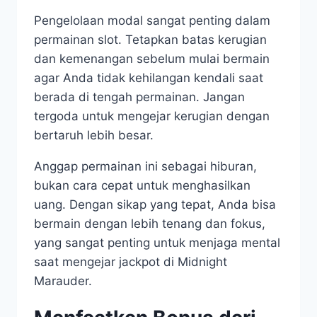
Pengelolaan modal sangat penting dalam
permainan slot. Tetapkan batas kerugian
dan kemenangan sebelum mulai bermain
agar Anda tidak kehilangan kendali saat
berada di tengah permainan. Jangan
tergoda untuk mengejar kerugian dengan
bertaruh lebih besar.
Anggap permainan ini sebagai hiburan,
bukan cara cepat untuk menghasilkan
uang. Dengan sikap yang tepat, Anda bisa
bermain dengan lebih tenang dan fokus,
yang sangat penting untuk menjaga mental
saat mengejar jackpot di Midnight
Marauder.