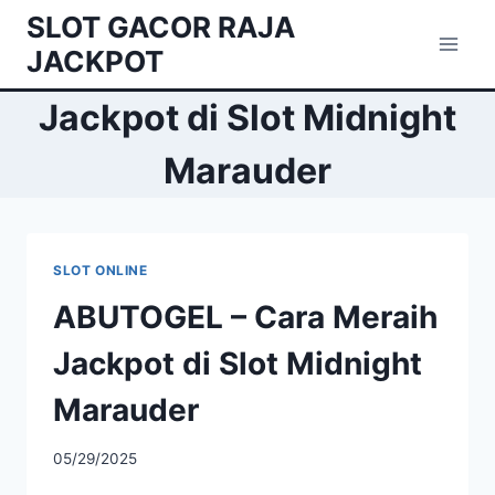
Skip
SLOT GACOR RAJA
to
JACKPOT
content
Jackpot di Slot Midnight
Marauder
SLOT ONLINE
ABUTOGEL – Cara Meraih
Jackpot di Slot Midnight
Marauder
05/29/2025