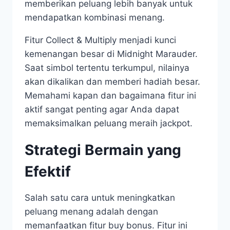
memberikan peluang lebih banyak untuk
mendapatkan kombinasi menang.
Fitur Collect & Multiply menjadi kunci
kemenangan besar di Midnight Marauder.
Saat simbol tertentu terkumpul, nilainya
akan dikalikan dan memberi hadiah besar.
Memahami kapan dan bagaimana fitur ini
aktif sangat penting agar Anda dapat
memaksimalkan peluang meraih jackpot.
Strategi Bermain yang
Efektif
Salah satu cara untuk meningkatkan
peluang menang adalah dengan
memanfaatkan fitur buy bonus. Fitur ini