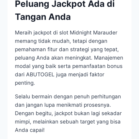
Peluang Jackpot Ada di
Tangan Anda
Meraih jackpot di slot Midnight Marauder
memang tidak mudah, tetapi dengan
pemahaman fitur dan strategi yang tepat,
peluang Anda akan meningkat. Manajemen
modal yang baik serta pemanfaatan bonus
dari ABUTOGEL juga menjadi faktor
penting.
Selalu bermain dengan penuh perhitungan
dan jangan lupa menikmati prosesnya.
Dengan begitu, jackpot bukan lagi sekadar
mimpi, melainkan sebuah target yang bisa
Anda capai!