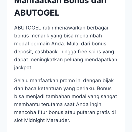
Manfaatkan Bonus dari
ABUTOGEL
ABUTOGEL rutin menawarkan berbagai
bonus menarik yang bisa menambah
modal bermain Anda. Mulai dari bonus
deposit, cashback, hingga free spins yang
dapat meningkatkan peluang mendapatkan
jackpot.
Selalu manfaatkan promo ini dengan bijak
dan baca ketentuan yang berlaku. Bonus
bisa menjadi tambahan modal yang sangat
membantu terutama saat Anda ingin
mencoba fitur bonus atau putaran gratis di
slot Midnight Marauder.