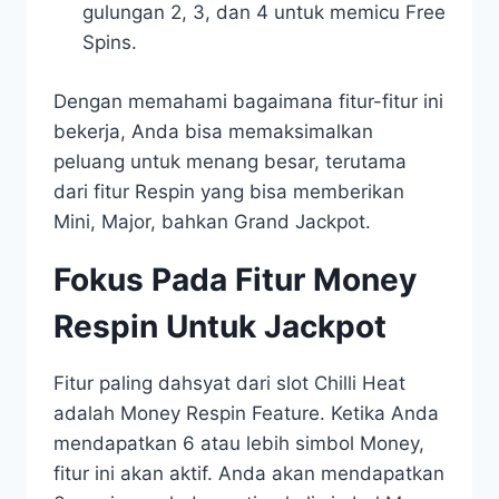
gulungan 2, 3, dan 4 untuk memicu Free
Spins.
Dengan memahami bagaimana fitur-fitur ini
bekerja, Anda bisa memaksimalkan
peluang untuk menang besar, terutama
dari fitur Respin yang bisa memberikan
Mini, Major, bahkan Grand Jackpot.
Fokus Pada Fitur Money
Respin Untuk Jackpot
Fitur paling dahsyat dari slot Chilli Heat
adalah Money Respin Feature. Ketika Anda
mendapatkan 6 atau lebih simbol Money,
fitur ini akan aktif. Anda akan mendapatkan