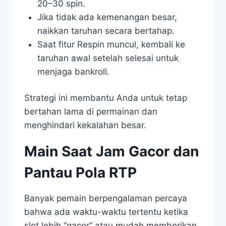
20–30 spin.
Jika tidak ada kemenangan besar,
naikkan taruhan secara bertahap.
Saat fitur Respin muncul, kembali ke
taruhan awal setelah selesai untuk
menjaga bankroll.
Strategi ini membantu Anda untuk tetap
bertahan lama di permainan dan
menghindari kekalahan besar.
Main Saat Jam Gacor dan
Pantau Pola RTP
Banyak pemain berpengalaman percaya
bahwa ada waktu-waktu tertentu ketika
slot lebih “gacor” atau mudah memberikan