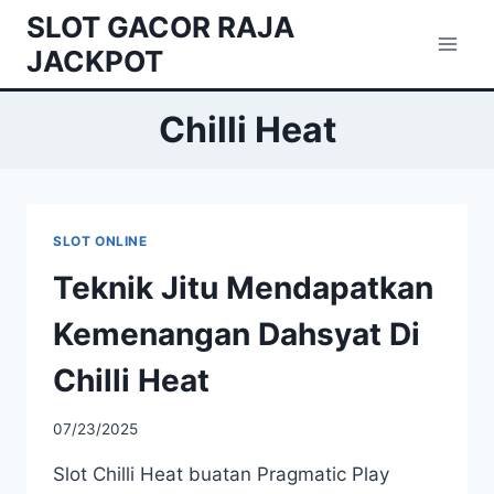
Skip
SLOT GACOR RAJA
to
JACKPOT
content
Chilli Heat
SLOT ONLINE
Teknik Jitu Mendapatkan
Kemenangan Dahsyat Di
Chilli Heat
07/23/2025
Slot Chilli Heat buatan Pragmatic Play