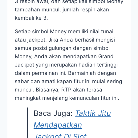
3 respin awal, dan setiap kali simbol Money
tambahan muncul, jumlah respin akan
kembali ke 3.
Setiap simbol Money memiliki nilai tunai
atau jackpot. Jika Anda berhasil mengisi
semua posisi gulungan dengan simbol
Money, Anda akan mendapatkan Grand
Jackpot yang merupakan hadiah tertinggi
dalam permainan ini. Bermainlah dengan
sabar dan amati kapan fitur ini mulai sering
muncul. Biasanya, RTP akan terasa
meningkat menjelang kemunculan fitur ini.
Baca Juga:
Taktik Jitu
Mendapatkan
Jackpot Di Slot