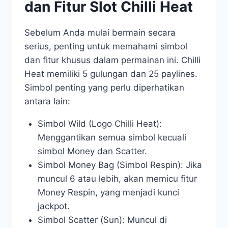
dan Fitur Slot Chilli Heat
Sebelum Anda mulai bermain secara
serius, penting untuk memahami simbol
dan fitur khusus dalam permainan ini. Chilli
Heat memiliki 5 gulungan dan 25 paylines.
Simbol penting yang perlu diperhatikan
antara lain:
Simbol Wild (Logo Chilli Heat):
Menggantikan semua simbol kecuali
simbol Money dan Scatter.
Simbol Money Bag (Simbol Respin): Jika
muncul 6 atau lebih, akan memicu fitur
Money Respin, yang menjadi kunci
jackpot.
Simbol Scatter (Sun): Muncul di