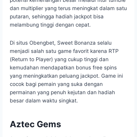
potensi kemenangan besar melalui fitur tumble
dan multiplier yang terus meningkat dalam satu
putaran, sehingga hadiah jackpot bisa
melambung tinggi dengan cepat.
Di situs Obengbet, Sweet Bonanza selalu
menjadi salah satu game favorit karena RTP
(Return to Player) yang cukup tinggi dan
kemudahan mendapatkan bonus free spins
yang meningkatkan peluang jackpot. Game ini
cocok bagi pemain yang suka dengan
permainan yang penuh kejutan dan hadiah
besar dalam waktu singkat.
Aztec Gems