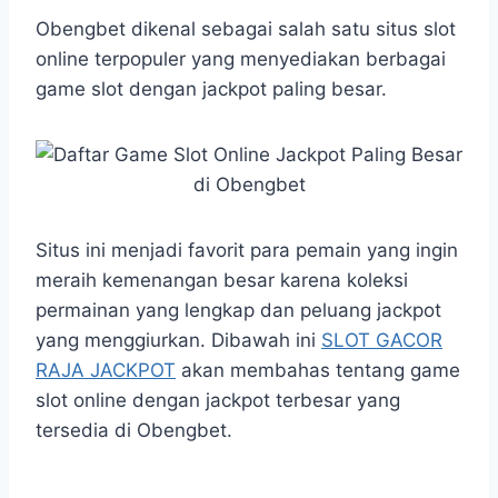
h
a
e
e
k
i
h
a
c
s
l
y
n
a
Obengbet dikenal sebagai salah satu situs slot
t
e
s
e
p
e
r
online terpopuler yang menyediakan berbagai
s
b
e
g
e
e
game slot dengan jackpot paling besar.
A
o
n
r
p
o
g
a
p
k
e
m
r
Situs ini menjadi favorit para pemain yang ingin
meraih kemenangan besar karena koleksi
permainan yang lengkap dan peluang jackpot
yang menggiurkan. Dibawah ini
SLOT GACOR
RAJA JACKPOT
akan membahas tentang game
slot online dengan jackpot terbesar yang
tersedia di Obengbet.