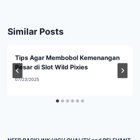
Similar Posts
Tips Agar Membobol Kemenangan
Besar di Slot Wild Pixies
07/23/2025