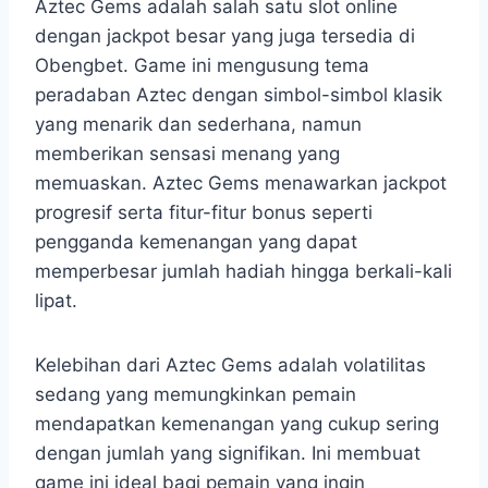
Aztec Gems adalah salah satu slot online
dengan jackpot besar yang juga tersedia di
Obengbet. Game ini mengusung tema
peradaban Aztec dengan simbol-simbol klasik
yang menarik dan sederhana, namun
memberikan sensasi menang yang
memuaskan. Aztec Gems menawarkan jackpot
progresif serta fitur-fitur bonus seperti
pengganda kemenangan yang dapat
memperbesar jumlah hadiah hingga berkali-kali
lipat.
Kelebihan dari Aztec Gems adalah volatilitas
sedang yang memungkinkan pemain
mendapatkan kemenangan yang cukup sering
dengan jumlah yang signifikan. Ini membuat
game ini ideal bagi pemain yang ingin