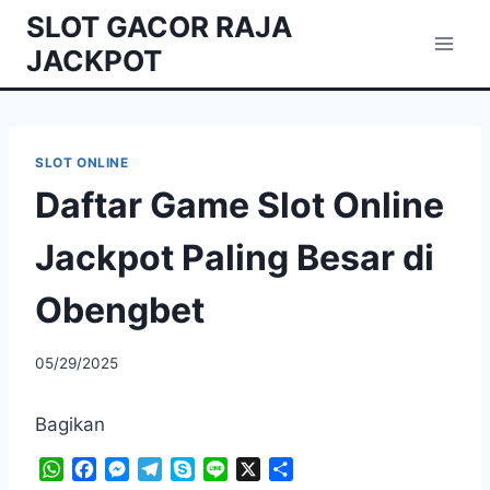
Skip
SLOT GACOR RAJA
to
JACKPOT
content
SLOT ONLINE
Daftar Game Slot Online
Jackpot Paling Besar di
Obengbet
05/29/2025
Bagikan
W
F
M
T
S
L
X
S